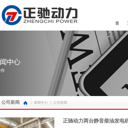
首 
公司新闻
新闻中心
公司新闻
正驰动力两台静音柴油发电