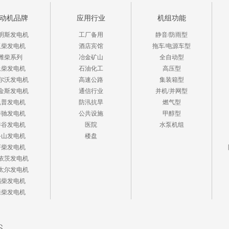
动机品牌
应用行业
机组功能
明斯发电机
工厂备用
静音/防雨型
玉柴发电机
酒店宾馆
拖车/电源车型
潍柴系列
冶金矿山
全自动型
上柴发电机
石油化工
高压型
尔沃发电机
高速公路
集装箱型
金斯发电机
通信行业
并机/并网型
凯普发电机
防汛抗旱
燃气型
奔驰发电机
公共设施
甲醇型
磐谷发电机
医院
水泵机组
斗山发电机
楼盘
济柴发电机
依茨发电机
太尔发电机
锡柴发电机
通柴发电机