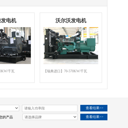
柴发电机
沃尔沃发电机
20KW/千瓦
【瑞典进口】70-570KW/千瓦
您的产品