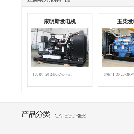
康明斯发电机
玉柴发
【合资】20-2400KW/千瓦
【国产】30-2673K