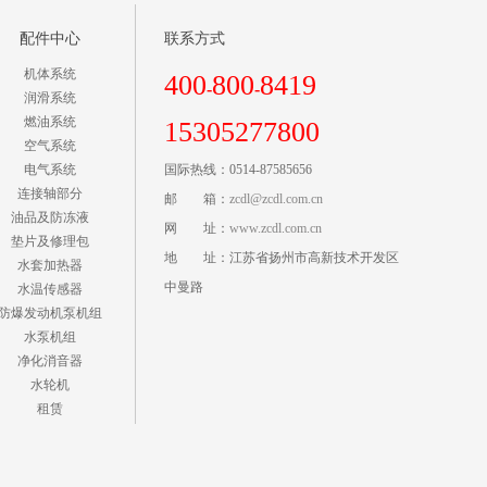
配件中心
联系方式
机体系统
400
800
8419
-
-
润滑系统
燃油系统
15305277800
空气系统
电气系统
国际热线：0514-87585656
连接轴部分
邮 箱：
zcdl@zcdl.com.cn
油品及防冻液
网 址：
www.zcdl.com.cn
垫片及修理包
地 址：江苏省扬州市高新技术开发区
水套加热器
中曼路
水温传感器
防爆发动机泵机组
水泵机组
净化消音器
水轮机
租赁