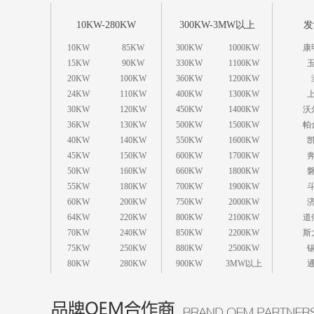
10KW-280KW
300KW-3MW以上
发
10KW
85KW
300KW
1000KW
康
15KW
90KW
330KW
1100KW
20KW
100KW
360KW
1200KW
24KW
110KW
400KW
1300KW
30KW
120KW
450KW
1400KW
沃
36KW
130KW
500KW
1500KW
帕
40KW
140KW
550KW
1600KW
45KW
150KW
600KW
1700KW
50KW
160KW
660KW
1800KW
55KW
180KW
700KW
1900KW
60KW
200KW
750KW
2000KW
64KW
220KW
800KW
2100KW
道
70KW
240KW
850KW
2200KW
斯
75KW
250KW
880KW
2500KW
80KW
280KW
900KW
3MW以上